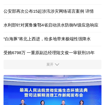
从流程简化到资金加码 多地完善汽车消费补贴政策
两部门预拨1.8亿元中央自然灾害救灾资金
中国网评 | 中国反制体系已成熟，美西方别再误判
公安部再次公布15起涉汛涉灾网络谣言案例
详情
水利部针对冀鲁豫鄂4省启动洪水防御Ⅳ级应急响应
“白海豚”将北上西进，给多地带来极端性强降水
受贿6798万 一重原副总经理陆文俊一审获刑15年
展开
从中国空调热销欧洲，看中国制造惠及全球