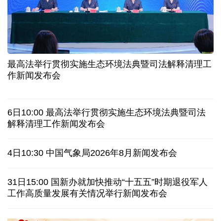
二季度中国清洁能源建设景气指数处于较景气区间
服贸会进入倒计时一个月 180余项创新成果将发布
非必要不乱花 医保个人账户里的钱如何用在刀刃上
"校园贷"换上"新马甲" 警惕暑假期间网络消费陷阱
最高法举行贯彻实施生态环境法典暨司法解释清理工
2026暑期档票房破85亿 已连续30天单日票房破亿
作新闻发布会
哥伦比亚西部发生地震 首都波哥大震感明显
6日10:00 最高法举行贯彻实施生态环境法典暨司法
探访泰缅“死亡铁路”，见证日本军国主义侵略罪行
解释清理工作新闻发布会