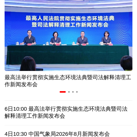
入境游火热 前7月北京离境退税各项数据均创新高
我国自阿根廷进口的牛肉已达到规定数量的50%
上半年我国黄金消费量511.412吨，同比增长1.23%
AI客服承诺不实、人工客服接入困难 中消协回应
最高法举行贯彻实施生态环境法典暨司法解释清理工
数据有了“身份证” 我国正稳步推进数据产权登记
作新闻发布会
协议接近达成 伊朗披露海峡新航道通行细节
6日10:00 最高法举行贯彻实施生态环境法典暨司法
白宫否认特朗普与赫格塞思因弹药库存短缺发生争执
解释清理工作新闻发布会
美媒称美国增派人手 在古巴加大力度开展情报活动
4日10:30 中国气象局2026年8月新闻发布会