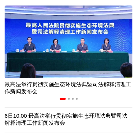
入境游火热 前7月北京离境退税各项数据均创新高
我国自阿根廷进口的牛肉已达到规定数量的50%
上半年我国黄金消费量511.412吨，同比增长1.23%
AI客服承诺不实、人工客服接入困难 中消协回应
最高法举行贯彻实施生态环境法典暨司法解释清理工
数据有了“身份证” 我国正稳步推进数据产权登记
作新闻发布会
协议接近达成 伊朗披露海峡新航道通行细节
6日10:00 最高法举行贯彻实施生态环境法典暨司法
白宫否认特朗普与赫格塞思因弹药库存短缺发生争执
解释清理工作新闻发布会