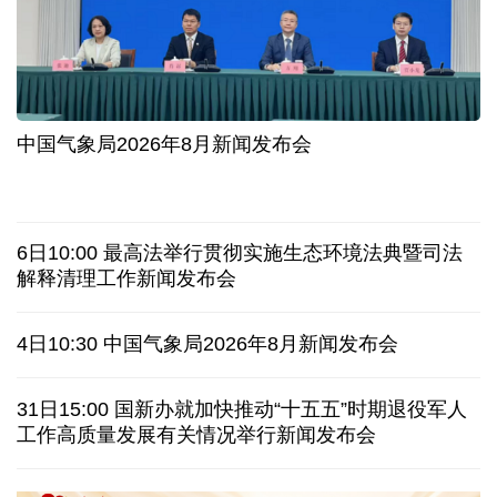
入境游火热 前7月北京离境退税各项数据均创新高
我国自阿根廷进口的牛肉已达到规定数量的50%
上半年我国黄金消费量511.412吨，同比增长1.23%
AI客服承诺不实、人工客服接入困难 中消协回应
中国气象局2026年8月新闻发布会
数据有了“身份证” 我国正稳步推进数据产权登记
协议接近达成 伊朗披露海峡新航道通行细节
6日10:00 最高法举行贯彻实施生态环境法典暨司法
白宫否认特朗普与赫格塞思因弹药库存短缺发生争执
解释清理工作新闻发布会